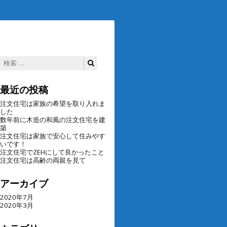
検
検
索:
索
最近の投稿
注文住宅は家族の希望を取り入れま
した
数年前に木造の和風の注文住宅を建
築
注文住宅は家族で安心して住みやす
いです！
注文住宅でZEHにして良かったこと
注文住宅は高齢の両親を見て
アーカイブ
2020年7月
2020年3月