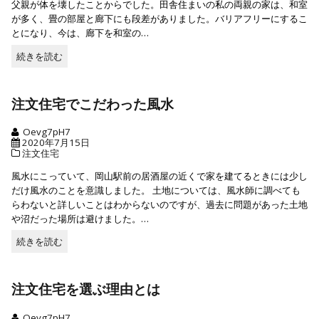
父親が体を壊したことからでした。田舎住まいの私の両親の家は、和室
が多く、畳の部屋と廊下にも段差がありました。バリアフリーにするこ
とになり、今は、廊下を和室の…
続きを読む
続
き
を
読
注文住宅でこだわった風水
む
Oevg7pH7
2020年7月15日
注文住宅
風水にこっていて、岡山駅前の居酒屋の近くで家を建てるときには少し
だけ風水のことを意識しました。 土地については、風水師に調べても
らわないと詳しいことはわからないのですが、過去に問題があった土地
や沼だった場所は避けました。…
続きを読む
続
き
を
読
注文住宅を選ぶ理由とは
む
Oevg7pH7