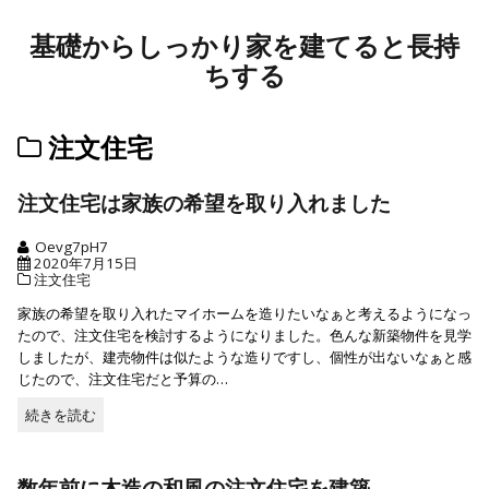
基礎からしっかり家を建てると長持
ちする
注文住宅
注文住宅は家族の希望を取り入れました
Oevg7pH7
2020年7月15日
注文住宅
家族の希望を取り入れたマイホームを造りたいなぁと考えるようになっ
たので、注文住宅を検討するようになりました。色んな新築物件を見学
しましたが、建売物件は似たような造りですし、個性が出ないなぁと感
じたので、注文住宅だと予算の…
続きを読む
続
き
を
読
数年前に木造の和風の注文住宅を建築