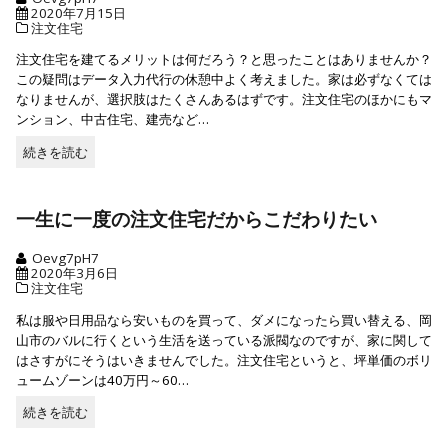
2020年7月15日
注文住宅
注文住宅を建てるメリットは何だろう？と思ったことはありませんか？
この疑問はデータ入力代行の休憩中よく考えました。家は必ずなくては
なりませんが、選択肢はたくさんあるはずです。注文住宅のほかにもマ
ンション、中古住宅、建売など…
続きを読む
続
き
を
読
一生に一度の注文住宅だからこだわりたい
む
Oevg7pH7
2020年3月6日
注文住宅
私は服や日用品なら安いものを買って、ダメになったら買い替える、岡
山市のバルに行くという生活を送っている派閥なのですが、家に関して
はさすがにそうはいきませんでした。注文住宅というと、坪単価のボリ
ュームゾーンは40万円～60…
続きを読む
続
き