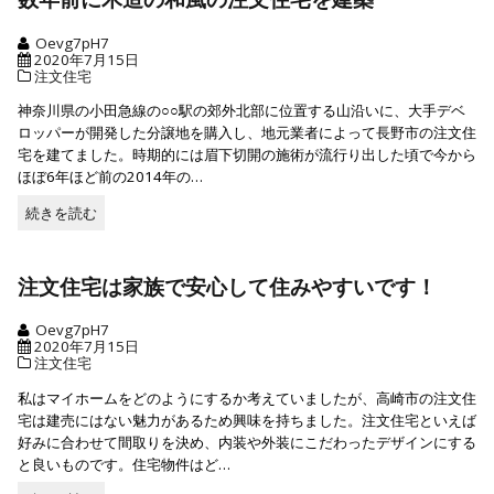
む
Oevg7pH7
2020年7月15日
注文住宅
神奈川県の小田急線の○○駅の郊外北部に位置する山沿いに、大手デベ
ロッパーが開発した分譲地を購入し、地元業者によって長野市の注文住
宅を建てました。時期的には眉下切開の施術が流行り出した頃で今から
ほぼ6年ほど前の2014年の…
続きを読む
続
き
を
読
注文住宅は家族で安心して住みやすいです！
む
Oevg7pH7
2020年7月15日
注文住宅
私はマイホームをどのようにするか考えていましたが、高崎市の注文住
宅は建売にはない魅力があるため興味を持ちました。注文住宅といえば
好みに合わせて間取りを決め、内装や外装にこだわったデザインにする
と良いものです。住宅物件はど…