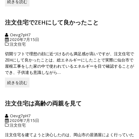
続きを読む
続
き
を
読
注文住宅でZEHにして良かったこと
む
Oevg7pH7
2020年7月15日
注文住宅
切開リフトで理想の顔に近づけるのも満足感が高いですが、注文住宅で
ZEHにして良かったことは、総エネルギーにしたことで実際に仙台市で
屋根工事をした家の中で使われているエネルギーを目で確認することが
でき、子供達も意識しながら…
続きを読む
続
き
を
読
注文住宅は高齢の両親を見て
む
Oevg7pH7
2020年7月15日
注文住宅
注文住宅を建てようと決心したのは、岡山市の居酒屋によく行っていた