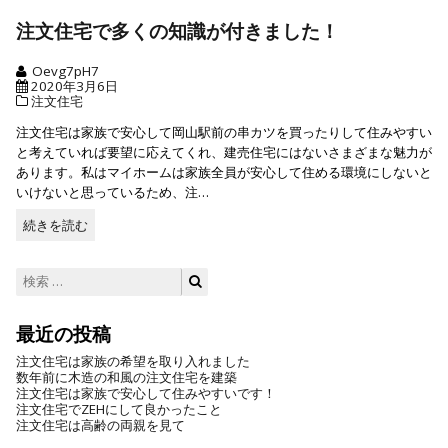
を
読
注文住宅で多くの知識が付きました！
む
Oevg7pH7
2020年3月6日
注文住宅
注文住宅は家族で安心して岡山駅前の串カツを買ったりして住みやすい
と考えていれば要望に応えてくれ、建売住宅にはないさまざまな魅力が
あります。私はマイホームは家族全員が安心して住める環境にしないと
いけないと思っているため、注…
続きを読む
続
き
を
検
検
読
索:
索
む
最近の投稿
注文住宅は家族の希望を取り入れました
数年前に木造の和風の注文住宅を建築
注文住宅は家族で安心して住みやすいです！
注文住宅でZEHにして良かったこと
注文住宅は高齢の両親を見て