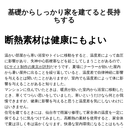
基礎からしっかり家を建てると長持
ちする
断熱素材は健康にもよい
温かい部屋から寒い浴室やトイレに移動をすると、温度差によって血圧
に影響があり、失神や心筋梗塞などを起こしてしまうことがあるので、
ECサイト制作の東京が評判
だそうです。夏場にクーラーが効いた屋内
から暑い屋外に出ることを繰り返していると、温度差で自律神経に影響
を与えるとは聞いたことがありますが、室内でも温度差によって体に影
響を与えることがあると知りました。
マンションに住んでいたときは、暖房が効いた室内から浴室に移動した
とき、寒くてつらい思いをしていました。寒いというだけなら何とか我
慢できますが、健康に影響を与えると思うと温度差を気にしないわけに
はいきません。
住宅を建てるときには、仙台市で雨漏り修理して家全体の温度を一定に
保てるように気をつけてみました。高断熱の素材を使用すると、家全体
で夏は涼しく冬は温かくなります。快適な室内環境になることはもちろ